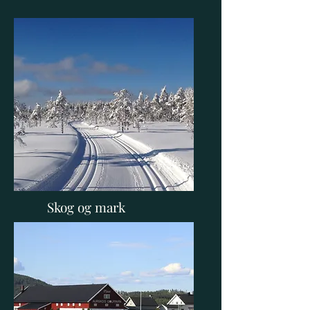
Skog og mark
Mangenfjellet turlag