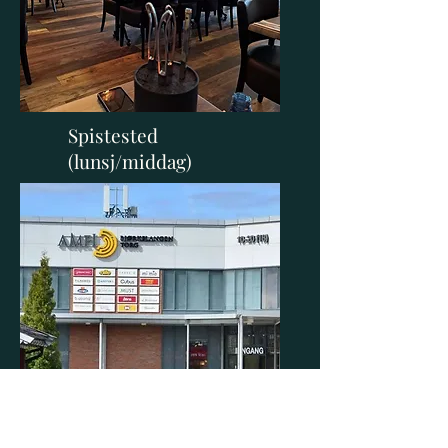
Spistested
(lunsj/middag)
Big Dream