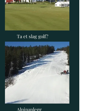
Ta et slag golf?
Romerike Golfklubb
Alpinanlegg